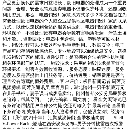
产品更新换代的需求日益增长，废旧电器的处理成为一个重要
问题。合理、安全地销毁废弃电器不仅能保护环境，还能回收
利用资源。那么，电器销毁厂家联系方式多少？本文档旨在为
需要处理废旧电器的个人或企业提供地区电器销毁厂家的联系
方式，以便快速找到合适的服务供应商。电器销毁的重要性.
环境保护：不当处理废弃电器会导致有害物质泄漏，污染土壤
和水源。. 资源回收：电器中包含铜、铝、塑料等可回收材
料，销毁过程可以提取这些材料重新利用。. 数据安全：电子
产品可能存储有敏感信息，专业销毁可以确保信息安全。选择
电器销毁厂家的标准. 资质认证：是否拥有合法的营业执照和
相关环保部门的认证。. 销毁技术：采用的销毁技术是否符合
环保要求，能否有效回收资源。. 服务态度：响应速度、服务
态度以及是否提供上门服务等。. 价格透明：销毁费用是否合
理且没有隐藏的额外费用。. 客户评价：极目新闻记者 周萍英
视频剪辑 周萍英通讯员 覃言月日，湖北随州一男子私藏万元
在儿子书柜，妻子误当成废品卖出。随州曾都公安分局民警极
速追踪，帮其寻回。 （责任编辑：周文凯 ） 看全文 写评论已
有条评论跟帖用户自律公约提 交还可输入字 最新评论 查看剩
下条评论 相关推荐 当年万人逃港事件，促使设立深圳经济特
区 | 《我们的四十年》 汇聚威澎势能 全擎极速向前——Shell
V-Power Racing燃油在西安澎湃发布--男子分钟被雷击次报警