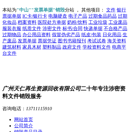
本站为
"中山""发票单据"销毁
分站 ， 其他项目：
文件
银行
票据单据
IC卡/银行卡
电脑硬盘
电子产品
过期食品药品
过期
化妆品
档案资料
医院处方单据
奶粉/饮料
工业垃圾
工业废品
服装衣服
纸质文件
涉密文件
标书/合同
快递单据
不合格产品
过期物品
办公用品资料
假冒伪劣产品
纸皮/包装
日化用品
生
产废品
发票单据
票据凭证
图书书籍报刊
考试试卷
海关资料
建筑材料
家具木材
塑料制品
政府文件
学校资料文件
电商平
台文件
广州天仁再生资源回收有限公司
二十年专注涉密资
料文件销毁服务
咨询电话：
13711115910
网站首页
公司简介
销毁产品目录