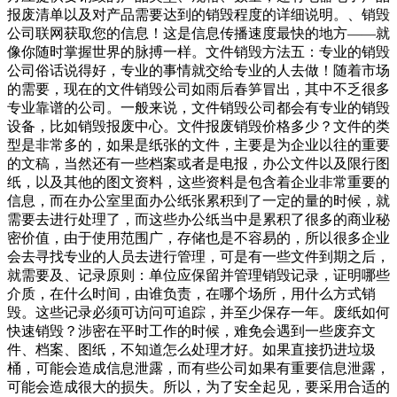
报废清单以及对产品需要达到的销毁程度的详细说明。、销毁
公司联网获取您的信息！这是信息传播速度最快的地方——就
像你随时掌握世界的脉搏一样。文件销毁方法五：专业的销毁
公司俗话说得好，专业的事情就交给专业的人去做！随着市场
的需要，现在的文件销毁公司如雨后春笋冒出，其中不乏很多
专业靠谱的公司。一般来说，文件销毁公司都会有专业的销毁
设备，比如销毁报废中心。文件报废销毁价格多少？文件的类
型是非常多的，如果是纸张的文件，主要是为企业以往的重要
的文稿，当然还有一些档案或者是电报，办公文件以及限行图
纸，以及其他的图文资料，这些资料是包含着企业非常重要的
信息，而在办公室里面办公纸张累积到了一定的量的时候，就
需要去进行处理了，而这些办公纸当中是累积了很多的商业秘
密价值，由于使用范围广，存储也是不容易的，所以很多企业
会去寻找专业的人员去进行管理，可是有一些文件到期之后，
就需要及、记录原则：单位应保留并管理销毁记录，证明哪些
介质，在什么时间，由谁负责，在哪个场所，用什么方式销
毁。这些记录必须可访问可追踪，并至少保存一年。废纸如何
快速销毁？涉密在平时工作的时候，难免会遇到一些废弃文
件、档案、图纸，不知道怎么处理才好。如果直接扔进垃圾
桶，可能会造成信息泄露，而有些公司如果有重要信息泄露，
可能会造成很大的损失。所以，为了安全起见，要采用合适的