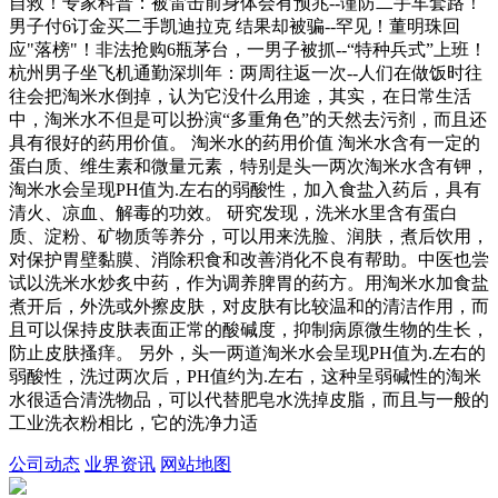
自救！专家科普：被雷击前身体会有预兆--谨防二手车套路！
男子付6订金买二手凯迪拉克 结果却被骗--罕见！董明珠回
应"落榜"！非法抢购6瓶茅台，一男子被抓--“特种兵式”上班！
杭州男子坐飞机通勤深圳年：两周往返一次--人们在做饭时往
往会把淘米水倒掉，认为它没什么用途，其实，在日常生活
中，淘米水不但是可以扮演“多重角色”的天然去污剂，而且还
具有很好的药用价值。 淘米水的药用价值 淘米水含有一定的
蛋白质、维生素和微量元素，特别是头一两次淘米水含有钾，
淘米水会呈现PH值为.左右的弱酸性，加入食盐入药后，具有
清火、凉血、解毒的功效。 研究发现，洗米水里含有蛋白
质、淀粉、矿物质等养分，可以用来洗脸、润肤，煮后饮用，
对保护胃壁黏膜、消除积食和改善消化不良有帮助。中医也尝
试以洗米水炒炙中药，作为调养脾胃的药方。用淘米水加食盐
煮开后，外洗或外擦皮肤，对皮肤有比较温和的清洁作用，而
且可以保持皮肤表面正常的酸碱度，抑制病原微生物的生长，
防止皮肤搔痒。 另外，头一两道淘米水会呈现PH值为.左右的
弱酸性，洗过两次后，PH值约为.左右，这种呈弱碱性的淘米
水很适合清洗物品，可以代替肥皂水洗掉皮脂，而且与一般的
工业洗衣粉相比，它的洗净力适
公司动态
业界资讯
网站地图