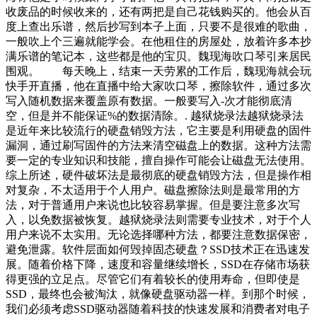
收废品的时候收来的，还有两把是自己花钱购买的。他会从百
度上查出乐谱，然后抄写到本子上面，只要不是很难的歌曲，
一般吹上个三遍就能学会。在他租住的房屋处，放着许多本抄
满乐谱的笔记本，这些都是他的宝贝。魏现海吹口琴引来居民
围观。 每天晚上，结束一天劳累的工作后，魏现海就会玩
快手开直播，他在直播中给大家吹口琴，擦除软件，通过多次
写入随机数据来覆盖原有数据。一般要写入-次才能彻底清
空，但是并不能保证%的数据清除。. 越狱烧录法越狱烧录法
是近年来比较流行的硬盘销毁方法，它主要是利用硬盘的固件
漏洞，通过刷写固件的方法来清空磁盘上的数据。这种方法需
要一定的专业知识和技能，擅自操作可能会让磁盘无法使用。
综上所述，硬件破坏法是最彻底的硬盘销毁方法，但是操作相
对复杂，不太适用于个人用户。磁盘擦除法则是最常用的方
法，对于普通用户来说也比较容易掌握。但是要注意多次写
入，以免数据被恢复。越狱烧录法则需要专业技术，对于个人
用户来说不太实用。无论选择哪种方法，都要注意数据保密，
避免泄露。软件层面如何毁掉固态硬盘？SSD技术正在迅速发
展。随着价格下降，速度和容量继续增长，SSD在存储市场获
得更强的立足点。尽管它们有着较长的使用寿命，但即使是
SSD，最终也会被淘汰，就像硬盘驱动器一样。到那个时候，
我们必须考虑SSD驱动器随着科技的快速发展和消费者对电子