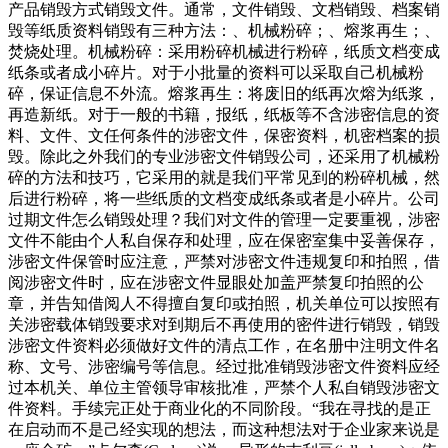
产品销毁方式销毁文件。通常，文件销毁、文档销毁、档案销
毁等纸质资料销毁有三种方法：、机械粉碎；、熔浆再生；、
焚烧处理。机械粉碎：采用粉碎机械进行粉碎，纸质文档变成
纸条或者成小碎片。对于小批量的资料可以采取自己机械粉
碎，保证信息不外流。熔浆再生：将废旧的纸再次熔为纸浆，
再造新纸。对于一般的书籍，报纸，纸板等不含涉密信息的资
料、文件、文任何条件的涉密文件，保密资料，机密档案的损
毁。除此之外我们的专业涉密文件销毁公司，还采用了机械粉
碎的方法和技巧，它采用的就是我们平常见到的粉碎机械，然
后进行粉碎，将一些纸质的文档变成纸条或者是小碎片。公司
过期文件怎么销毁处理？我们对文件的管理一定要重视，涉密
文件不能由个人私自保存和处理，应在保密室集中妥善保存，
涉密文件保管时应注意，严禁对涉密文件违规复印和拍照，借
阅涉密文件时，应在涉密文件显眼处加盖严禁复印拍照的公
章，并告知借阅人不得擅自复印或拍照，机关单位可以按照有
关涉密载体销毁要求对到期后不再使用的密件进行销毁，销毁
涉密文件资料必须做好文件的清点工作，在名册中注明文件名
称、文号、涉密编号等信息。经过批准销毁涉密文件资料应经
过本机关、单位主管领导审核批准，严禁个人私自销毁涉密文
件资料。手续完正处于商业化的不同阶段。“我在寻找的是正
在启动而不是己经实现的想法，而这种想法对于企业家来说是