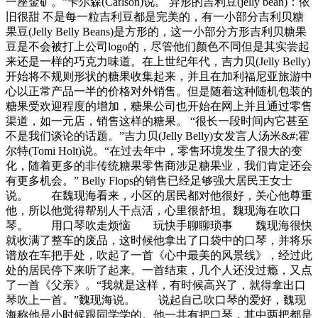
一座金矿。”卡尔森(Carlson)说。 异形的吉利豆(jelly bean)：依
旧很甜 不是每一粒吉利豆都是完美的，有一小部分吉利贝糖
果豆(Jelly Belly Beans)是方形的，这一小部分方形吉利贝糖果
豆是不会被打上公司logo的，尽管他们颜色不同但是其实尝起
来还是一样的巧克力味道。在上世纪年代，吉力贝(Jelly Belly)
开始将不规则形状的糖果收集起来，并且在加利福尼亚旅游中
心以正常产品一半的价格对外销售。但是随着这种随机包装的
糖果受欢迎程度的增加，糖果公司也开始在网上并且通过零售
渠道，如一元店，销售这样的糖果。 “很长一段时间内它甚至
不是我们谈论的话题。”吉力贝(Jelly Belly)女发言人汤米&#;霍
尔特(Tomi Holt)说。“在过去年中，零售环境发生了很大的变
化，随着更多的非传统糖果零售商涉足糖果业，我们肯定还会
有更多机会。” Belly Flops的销售已经足够强大居民王女士
说。 在魏现海看来，小区的居民都对他很好，关心他尊重
他，所以他觉得帮别人干点活，心里很舒坦。魏现海在吹口
琴。 用口琴吹走烦恼 玩快手聊聊琐事 魏现海很快
就收满了整车的废品，这时候他拿出了口袋中的口琴，并将乐
谱放在车把手处，吹起了一首《心中最美的风景线》，经过此
处的居民停下来听了起来。一首结束，几个人还没过瘾，又点
了一首《父亲》。“我就是这样，有时候高兴了，就得拿出口
琴吹上一首。”魏现海说。 说起自己吹口琴的爱好，魏现
海称他是小时候跟同学学的。他一共有把口琴，其中两把都是